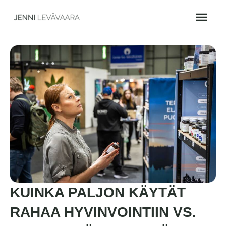
Siirry
Pääv
sisältöön
KUINKA PALJON KÄYTÄT
RAHAA HYVINVOINTIIN VS.