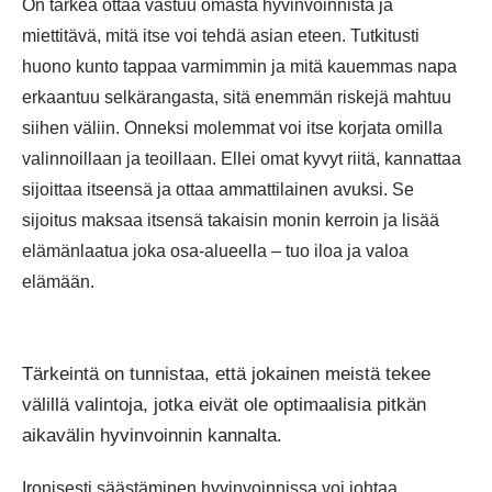
On tärkeä ottaa vastuu omasta hyvinvoinnista ja
miettitävä, mitä itse voi tehdä asian eteen. Tutkitusti
huono kunto tappaa varmimmin ja mitä kauemmas napa
erkaantuu selkärangasta, sitä enemmän riskejä mahtuu
siihen väliin. Onneksi molemmat voi itse korjata omilla
valinnoillaan ja teoillaan. Ellei omat kyvyt riitä, kannattaa
sijoittaa itseensä ja ottaa ammattilainen avuksi. Se
sijoitus maksaa itsensä takaisin monin kerroin ja lisää
elämänlaatua joka osa-alueella – tuo iloa ja valoa
elämään.
Tärkeintä on tunnistaa, että jokainen meistä tekee
välillä valintoja, jotka eivät ole optimaalisia pitkän
aikavälin hyvinvoinnin kannalta.
Ironisesti säästäminen hyvinvoinnissa voi johtaa