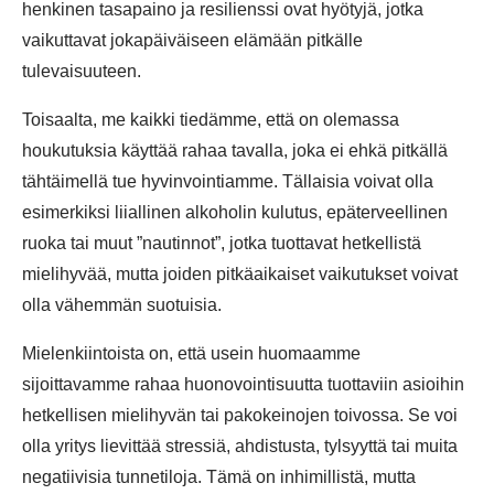
henkinen tasapaino ja resilienssi ovat hyötyjä, jotka
vaikuttavat jokapäiväiseen elämään pitkälle
tulevaisuuteen.
Toisaalta, me kaikki tiedämme, että on olemassa
houkutuksia käyttää rahaa tavalla, joka ei ehkä pitkällä
tähtäimellä tue hyvinvointiamme. Tällaisia voivat olla
esimerkiksi liiallinen alkoholin kulutus, epäterveellinen
ruoka tai muut ”nautinnot”, jotka tuottavat hetkellistä
mielihyvää, mutta joiden pitkäaikaiset vaikutukset voivat
olla vähemmän suotuisia.
Mielenkiintoista on, että usein huomaamme
sijoittavamme rahaa huonovointisuutta tuottaviin asioihin
hetkellisen mielihyvän tai pakokeinojen toivossa. Se voi
olla yritys lievittää stressiä, ahdistusta, tylsyyttä tai muita
negatiivisia tunnetiloja. Tämä on inhimillistä, mutta