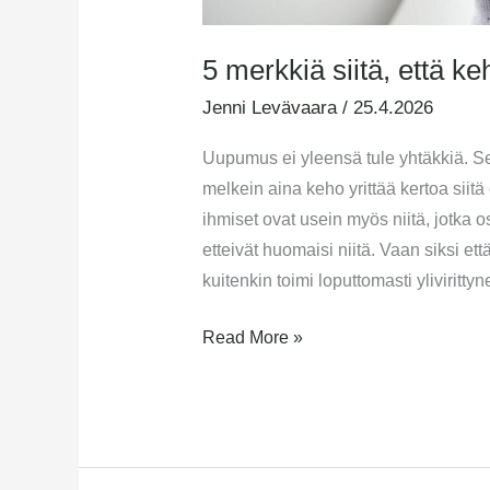
5 merkkiä siitä, että ke
Jenni Levävaara
/
25.4.2026
Uupumus ei yleensä tule yhtäkkiä. Se
melkein aina keho yrittää kertoa siit
ihmiset ovat usein myös niitä, jotka o
etteivät huomaisi niitä. Vaan siksi et
kuitenkin toimi loputtomasti yliviritt
Read More »