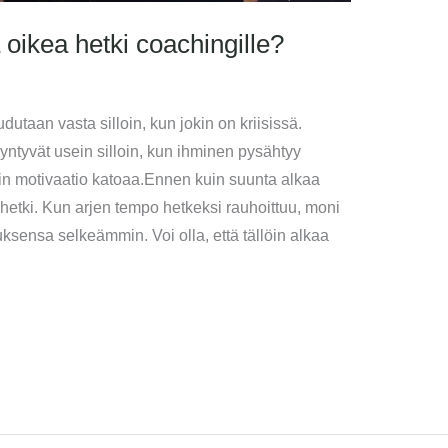
la oikea hetki coachingille?
dutaan vasta silloin, kun jokin on kriisissä.
ntyvät usein silloin, kun ihminen pysähtyy
n motivaatio katoaa.Ennen kuin suunta alkaa
hetki. Kun arjen tempo hetkeksi rauhoittuu, moni
uksensa selkeämmin. Voi olla, että tällöin alkaa