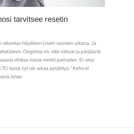
hosi tarvitsee resetin
 rakentuu hiljalleen.Usein vuosien aikana. Ja
ä etukäteen. Ongelma on, että vahvat ja pärjäävät
saavat ohittaa nämä merkit parhaiten. Ei siksi
tä:“Ei tässä nyt ole aikaa pysähtyä.” Keho ei
yneenä ilman