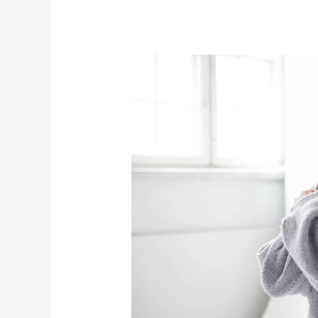
5
merkkiä
siitä,
että
kehosi
tarvitsee
resetin