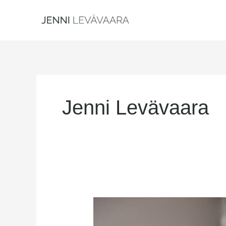
Siirry
sisältöön
Jenni Levävaara
Jooga
ei