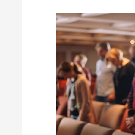
Miksi
juuri
nyt
voisi
olla
oikea
hetki
coachingille?