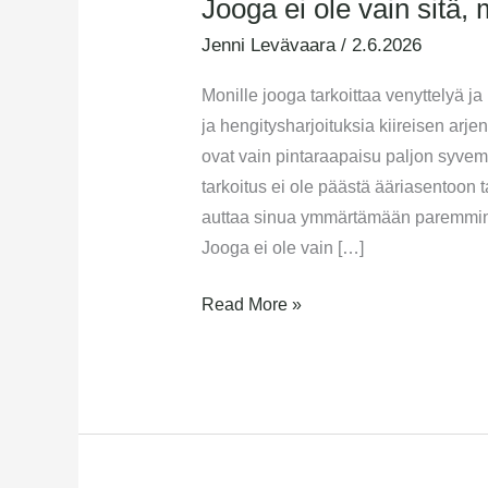
Jooga ei ole vain sitä,
Jenni Levävaara
/
2.6.2026
Monille jooga tarkoittaa venyttelyä ja
ja hengitysharjoituksia kiireisen arj
ovat vain pintaraapaisu paljon syve
tarkoitus ei ole päästä ääriasentoon t
auttaa sinua ymmärtämään paremmin 
Jooga ei ole vain […]
Read More »