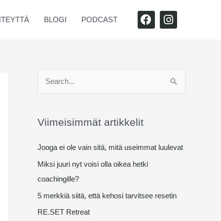
F
I
HTEYTTÄ
BLOGI
PODCAST
A
N
C
S
E
T
B
A
O
G
O
R
S
K
A
e
M
a
Viimeisimmät artikkelit
r
c
Jooga ei ole vain sitä, mitä useimmat luulevat
h
Miksi juuri nyt voisi olla oikea hetki
f
coachingille?
o
5 merkkiä siitä, että kehosi tarvitsee resetin
r
RE.SET Retreat
: