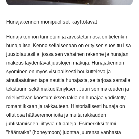
Hunajakennon monipuoliset käyttötavat
Hunajakennon tunnetuin ja arvostetuin osa on tietenkin
hunaja itse. Kenno sellaisenaan on erityisen suosittu lisä
juustolautasilla, jossa sen vahainen rakenne ja hunajan
makeus täydentävät juustojen makuja. Hunajakennon
syöminen on myös visuaalisesti houkutteleva ja
ainutlaatuinen tapa nauttia hunajasta, se tarjoaa samalla
tekstuurin sekä makuelämyksen. Juuri sen makeuden ja
miellyttävän koostumuksen takia on hunajaa yhdistetty
romantiikkaan ja rakkauteen. Historiallisesti hunaja on
ollut osa hääseremonioita ja muita rakkauden
juhlistamiseen liittyviä rituaaleja. Esimerkiksi termi
”häämatka” (honeymoon) juontaa juurensa vanhasta