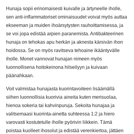
Hunaja sopii erinomaisesti kuivalle ja ärtyneelle iholle,
sen anti-inflammatoriset ominaisuudet voivat myös auttaa
ekseeman ja muiden ihoärsytysten rauhoittamisessa, ja
se voi jopa edistää arpien paranemista. Antibakteerinen
hunaja on tehokas apu herkän ja aknesta kärsivän ihon
hoidossa. Se on myös ravitseva tehoaine ikääntyvälle
iholle. Monet vannovat hunajan nimeen myös
luonnollisena hoitokeinona hilseilyyn ja kuivaan
päänahkaan.
Voit valmistaa hunajasta kuorintavoiteen lisäämällä
siihen luonnollisia kuorivia aineita kuten merisuolaa,
hienoa sokeria tai kahvinpuruja. Sekoita hunajaa ja
valitsemaasi kuorinta-ainetta suhteessa 1:2 ja hiero
varovasti kostutetulle iholle pyörivin liikkein. Tämä
poistaa kuolleet ihosolut ja edistää verenkiertoa, jättäen