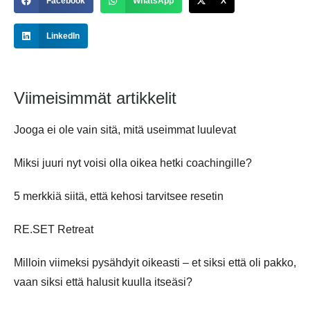
Facebook
WhatsApp
X
LinkedIn
Viimeisimmät artikkelit
Jooga ei ole vain sitä, mitä useimmat luulevat
Miksi juuri nyt voisi olla oikea hetki coachingille?
5 merkkiä siitä, että kehosi tarvitsee resetin
RE.SET Retreat
Milloin viimeksi pysähdyit oikeasti – et siksi että oli pakko,
vaan siksi että halusit kuulla itseäsi?