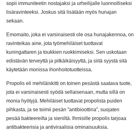
sopii immuniteetin nostajaksi ja urheilijalle luonnolliseksi
lisäravinteeksi. Joskus sitä lisätään myös hunajan
sekaan.
Emomaito, joka ei varsinaisesti ole osa hunajakennoa, on
ravinteikas aine, jota työmehiläiset tuottavat
kuningattaren ja toukkien ruokkimiseksi. Sen uskotaan
edistävän terveyttä ja pitkäikäisyyttä, ja siitä syystä sitä
käytetään monissa ihonhoitotuotteissa.
Propolis eli mehiläiskitti on toinen pesästä saatava tuote,
jota ei varsinaisesti syödä sellaisenaan, mutta sillä on
monia hyötyjä. Mehiläiset tuottavat propolista puiden
pihkasta, ja se toimii pesän ”antibioottina”, suojaten
pesää bakteereilta ja sieniltä. Ihmisille propolis tarjoaa
antibakteerisia ja antiviraalisia ominaisuuksia.