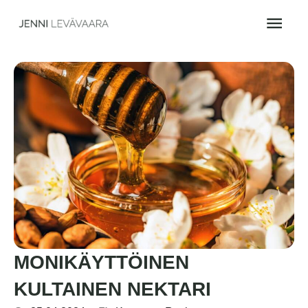
Siirry
Pääv
sisältöön
MONIKÄYTTÖINEN
KULTAINEN NEKTARI