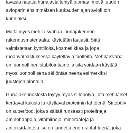
tavasta nauttia hunajasta tehtyä juomaa, metiä, uuden
avioparin ensimmäisen kuukauden ajan avioliiton
kunniaksi.
Mutta myös mehiläisvahaa, hunajakennon
rakennusmateriaalia, käytetään laajasti. Siitä
valmistetaan kynttilöitä, kosmetiikkaa ja jopa
ruoanvalmistuksessa käytettäviä tuotteita. Mehiläisvaha
on luonnollinen stabilointiaine ja sitä voidaan käyttää
myös luonnollisena säilöntäaineena esimerkiksi
juustojen pinnalla.
Hunajakennostosta löytyy myös siitepölyä, jota mehiläiset
keräävät kukista ja käyttävät proteiinin lähteenä. Siitepöly
on superfood, joka sisältää runsaasti proteiineja,
aminohappoja, vitamiineja, mineraaleja ja
antioksidantteja, se on tunnettu energianlähteenä, joka