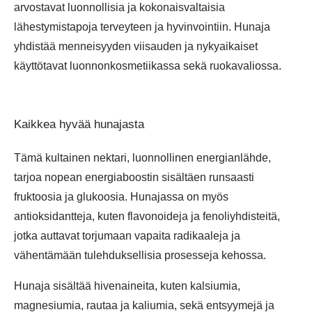
arvostavat luonnollisia ja kokonaisvaltaisia
lähestymistapoja terveyteen ja hyvinvointiin. Hunaja
yhdistää menneisyyden viisauden ja nykyaikaiset
käyttötavat luonnonkosmetiikassa sekä ruokavaliossa.
Kaikkea hyvää hunajasta
Tämä kultainen nektari, luonnollinen energianlähde,
tarjoa nopean energiaboostin sisältäen runsaasti
fruktoosia ja glukoosia. Hunajassa on myös
antioksidantteja, kuten flavonoideja ja fenoliyhdisteitä,
jotka auttavat torjumaan vapaita radikaaleja ja
vähentämään tulehduksellisia prosesseja kehossa.
Hunaja sisältää hivenaineita, kuten kalsiumia,
magnesiumia, rautaa ja kaliumia, sekä entsyymejä ja