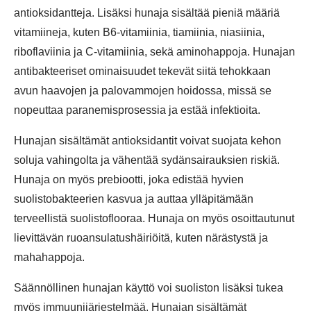
antioksidantteja. Lisäksi hunaja sisältää pieniä määriä
vitamiineja, kuten B6-vitamiinia, tiamiinia, niasiinia,
riboflaviinia ja C-vitamiinia, sekä aminohappoja. Hunajan
antibakteeriset ominaisuudet tekevät siitä tehokkaan
avun haavojen ja palovammojen hoidossa, missä se
nopeuttaa paranemisprosessia ja estää infektioita.
Hunajan sisältämät antioksidantit voivat suojata kehon
soluja vahingolta ja vähentää sydänsairauksien riskiä.
Hunaja on myös prebiootti, joka edistää hyvien
suolistobakteerien kasvua ja auttaa ylläpitämään
terveellistä suolistoflooraa. Hunaja on myös osoittautunut
lievittävän ruoansulatushäiriöitä, kuten närästystä ja
mahahappoja.
Säännöllinen hunajan käyttö voi suoliston lisäksi tukea
myös immuunijärjestelmää. Hunajan sisältämät