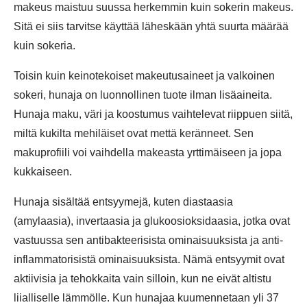
makeus maistuu suussa herkemmin kuin sokerin makeus.
Sitä ei siis tarvitse käyttää läheskään yhtä suurta määrää
kuin sokeria.
Toisin kuin keinotekoiset makeutusaineet ja valkoinen
sokeri, hunaja on luonnollinen tuote ilman lisäaineita.
Hunaja maku, väri ja koostumus vaihtelevat riippuen siitä,
miltä kukilta mehiläiset ovat mettä keränneet. Sen
makuprofiili voi vaihdella makeasta yrttimäiseen ja jopa
kukkaiseen.
Hunaja sisältää entsyymejä, kuten diastaasia
(amylaasia), invertaasia ja glukoosioksidaasia, jotka ovat
vastuussa sen antibakteerisista ominaisuuksista ja anti-
inflammatorisistä ominaisuuksista. Nämä entsyymit ovat
aktiivisia ja tehokkaita vain silloin, kun ne eivät altistu
liialliselle lämmölle. Kun hunajaa kuumennetaan yli 37