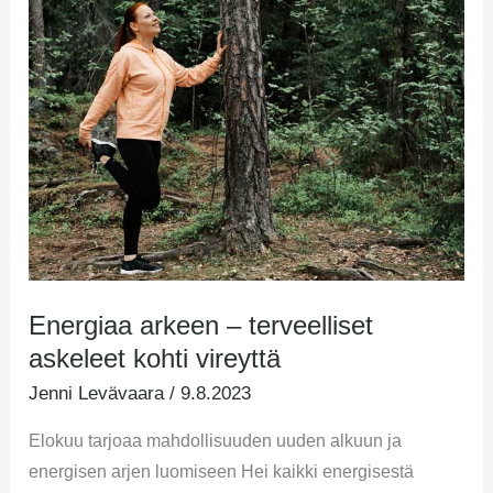
Energiaa
arkeen
–
terveelliset
askeleet
kohti
vireyttä
Energiaa arkeen – terveelliset
askeleet kohti vireyttä
Jenni Levävaara
/
9.8.2023
Elokuu tarjoaa mahdollisuuden uuden alkuun ja
energisen arjen luomiseen Hei kaikki energisestä