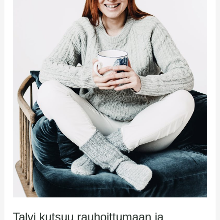
voimia
Talvi kutsuu rauhoittumaan ja