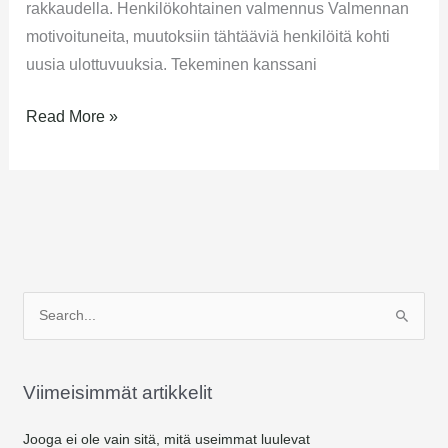
rakkaudella. Henkilökohtainen valmennus Valmennan
motivoituneita, muutoksiin tähtääviä henkilöitä kohti
uusia ulottuvuuksia. Tekeminen kanssani
Read More »
S
e
a
Viimeisimmät artikkelit
r
c
Jooga ei ole vain sitä, mitä useimmat luulevat