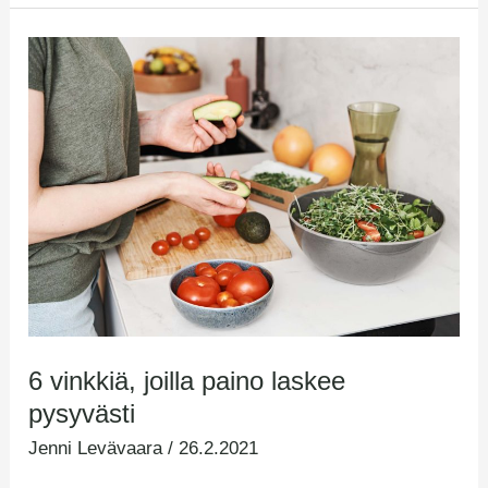
6
vinkkiä,
joilla
paino
laskee
pysyvästi
6 vinkkiä, joilla paino laskee
pysyvästi
Jenni Levävaara
/
26.2.2021