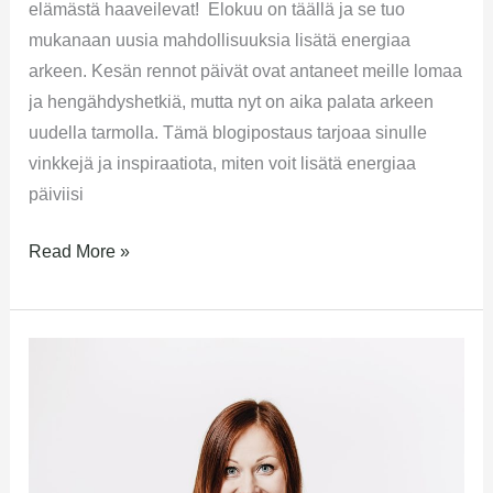
elämästä haaveilevat! Elokuu on täällä ja se tuo
mukanaan uusia mahdollisuuksia lisätä energiaa
arkeen. Kesän rennot päivät ovat antaneet meille lomaa
ja hengähdyshetkiä, mutta nyt on aika palata arkeen
uudella tarmolla. Tämä blogipostaus tarjoaa sinulle
vinkkejä ja inspiraatiota, miten voit lisätä energiaa
päiviisi
Read More »
Talvi
kutsuu
rauhoittumaan
ja
keräämään