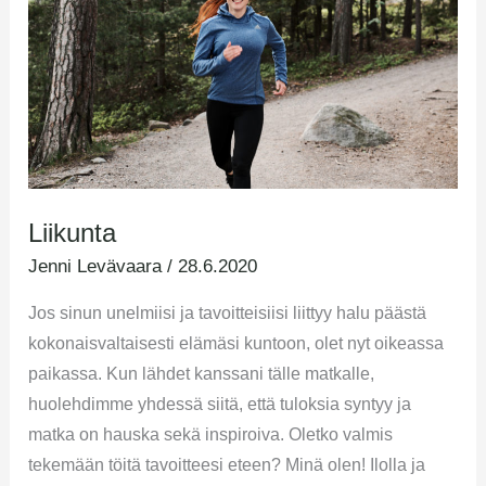
Liikunta
Jenni Levävaara
/
28.6.2020
Jos sinun unelmiisi ja tavoitteisiisi liittyy halu päästä
kokonaisvaltaisesti elämäsi kuntoon, olet nyt oikeassa
paikassa. Kun lähdet kanssani tälle matkalle,
huolehdimme yhdessä siitä, että tuloksia syntyy ja
matka on hauska sekä inspiroiva. Oletko valmis
tekemään töitä tavoitteesi eteen? Minä olen! Ilolla ja