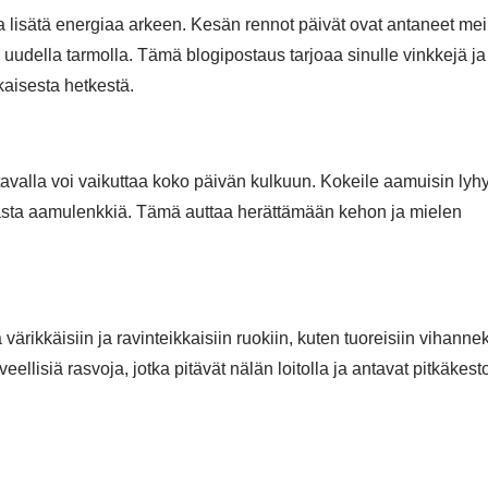
 lisätä energiaa arkeen. Kesän rennot päivät ovat antaneet mei
uudella tarmolla. Tämä blogipostaus tarjoaa sinulle vinkkejä ja
okaisesta hetkestä.
tavalla voi vaikuttaa koko päivän kulkuun. Kokeile aamuisin lyhy
raikasta aamulenkkiä. Tämä auttaa herättämään kehon ja mielen
ikkäisiin ja ravinteikkaisiin ruokiin, kuten tuoreisiin vihannek
rveellisiä rasvoja, jotka pitävät nälän loitolla ja antavat pitkäkest