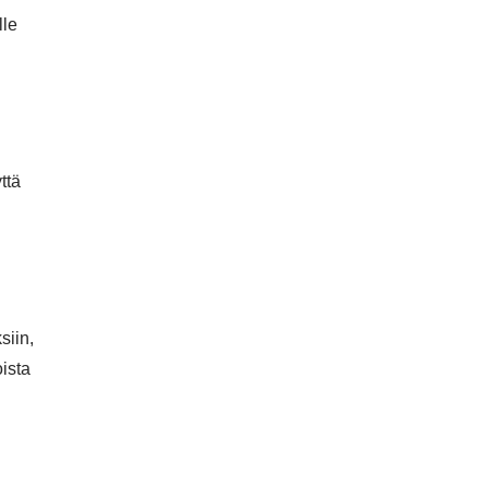
lle
ttä
siin,
oista