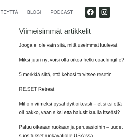
F
I
HTEYTTÄ
BLOGI
PODCAST
A
N
C
S
E
T
Viimeisimmät artikkelit
B
A
O
G
Jooga ei ole vain sitä, mitä useimmat luulevat
O
R
K
A
Miksi juuri nyt voisi olla oikea hetki coachingille?
M
5 merkkiä siitä, että kehosi tarvitsee resetin
RE.SET Retreat
Milloin viimeksi pysähdyit oikeasti – et siksi että
oli pakko, vaan siksi että halusit kuulla itseäsi?
Paluu oikeaan ruokaan ja perusasioihin – uudet
suositukset ruokavaliolle USA:ssa