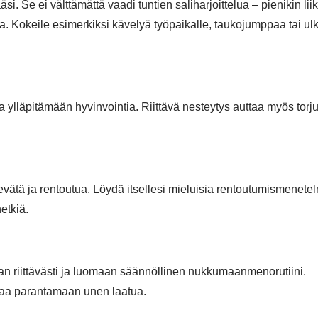
ääsi. Se ei välttämättä vaadi tuntien saliharjoittelua – pienikin lii
a. Kokeile esimerkiksi kävelyä työpaikalle, taukojumppaa tai ul
aa ylläpitämään hyvinvointia. Riittävä nesteytys auttaa myös tor
evätä ja rentoutua. Löydä itsellesi mieluisia rentoutumismenetel
etkiä.
aan riittävästi ja luomaan säännöllinen nukkumaanmenorutiini.
taa parantamaan unen laatua.