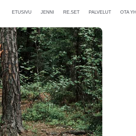
ETUSIVU
JENNI
RE.SET
PALVELUT
OTA Y