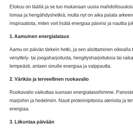
Elokuu on täällä ja se tuo mukanaan uusia mahdollisuuksia
lomaa ja hengähdyshetkiä, mutta nyt on aika palata arkeen 
inspiraatiota, miten voit lisätä energiaa päiviisi ja nauttia j
1. Aamuinen energialataus
Aamu on päivän tärkein hetki, ja sen aloittaminen oikealla 
venyttely- tai joogaharjoitusta, hengitysharjoituksia tai 
lempeästi, antaen sinulle energiaa ja valppautta.
2. Värikäs ja terveellinen ruokavalio
Ruokavalio vaikuttaa suoraan energiatasoihimme. Panosta vär
marjoihin ja hedelmiin. Nauti proteiinipitoisia aterioita ja te
energiaa.
3. Liikuntaa päivään