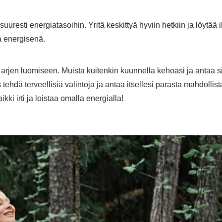
uuresti energiatasoihin. Yritä keskittyä hyviin hetkiin ja löytää i
a energisenä.
rjen luomiseen. Muista kuitenkin kuunnella kehoasi ja antaa si
ehdä terveellisiä valintoja ja antaa itsellesi parasta mahdollist
ki irti ja loistaa omalla energialla!