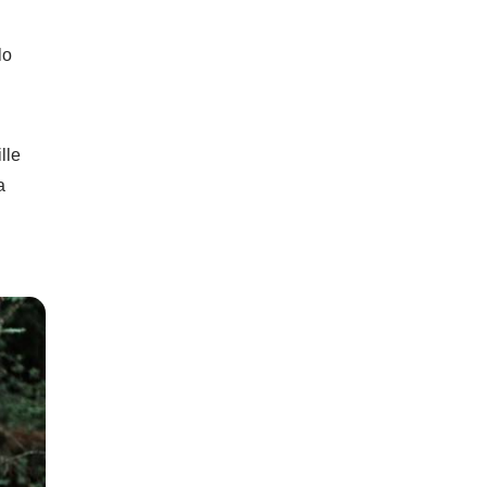
lo
lle
a