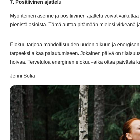
7. Positiivinen ajattelu
Myönteinen asenne ja positiivinen ajattelu voivat vaikuttaa s
pienistä asioista. Tämä auttaa pitämään mielesi virkeänä j
Elokuu tarjoaa mahdollisuuden uuden alkuun ja energisen a
tarpeeksi aikaa palautumiseen. Jokainen päivä on tilaisuus t
hoivaa. Tervetuloa energinen elokuu–aika ottaa päivästä kaik
Jenni Sofia