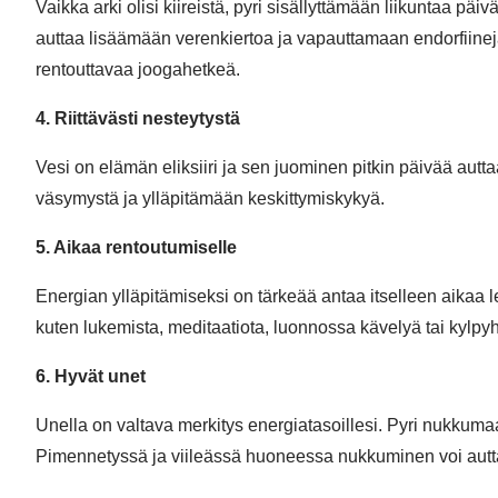
Vaikka arki olisi kiireistä, pyri sisällyttämään liikuntaa päiv
auttaa lisäämään verenkiertoa ja vapauttamaan endorfiinej
rentouttavaa joogahetkeä.
4. Riittävästi nesteytystä
Vesi on elämän eliksiiri ja sen juominen pitkin päivää autt
väsymystä ja ylläpitämään keskittymiskykyä.
5. Aikaa rentoutumiselle
Energian ylläpitämiseksi on tärkeää antaa itselleen aikaa l
kuten lukemista, meditaatiota, luonnossa kävelyä tai kylpyh
6. Hyvät unet
Unella on valtava merkitys energiatasoillesi. Pyri nukkum
Pimennetyssä ja viileässä huoneessa nukkuminen voi aut