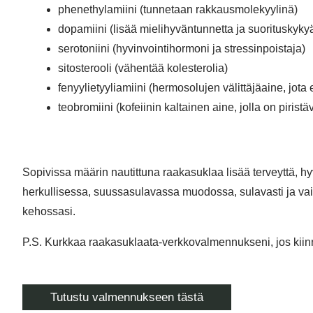
phenethylamiini (tunnetaan rakkausmolekyylinä)
dopamiini (lisää mielihyväntunnetta ja suorituskyky
serotoniini (hyvinvointihormoni ja stressinpoistaja)
sitosterooli (vähentää kolesterolia)
fenyylietyyliamiini (hermosolujen välittäjäaine, jota
teobromiini (kofeiinin kaltainen aine, jolla on pirist
Sopivissa määrin nautittuna raakasuklaa lisää terveyttä, hy
herkullisessa, suussasulavassa muodossa, sulavasti ja vaivih
kehossasi.
P.S. Kurkkaa raakasuklaata-verkkovalmennukseni, jos kii
Tutustu valmennukseen tästä