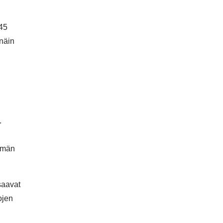
 45
näin
.
yhmän
saavat
ojen