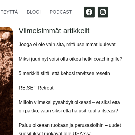
F
I
HTEYTTÄ
BLOGI
PODCAST
A
N
C
S
E
T
Viimeisimmät artikkelit
B
A
O
G
Jooga ei ole vain sitä, mitä useimmat luulevat
O
R
K
A
Miksi juuri nyt voisi olla oikea hetki coachingille?
M
5 merkkiä siitä, että kehosi tarvitsee resetin
RE.SET Retreat
Milloin viimeksi pysähdyit oikeasti – et siksi että
oli pakko, vaan siksi että halusit kuulla itseäsi?
Paluu oikeaan ruokaan ja perusasioihin – uudet
suositukset ruokavaliolle USA:ssa