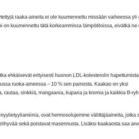
tettyjä raaka-aineita ei ole kuumennettu missään vaiheessa yli
i on kuumennettu tätä korkeammissa lämpötiloissa, eivätkä ne 
jotka ehkäisevät erityisesti huonon LDL-kolesterolin hapettumista
ssa ruoka-aineessa – 10 % sen painosta. Kaakao on yksi
, rautaa, sinkkiä, mangaania, kuparia ja kromia ja kaikkia B-r
yylietyyliamiinia, ovat hermosolujemme välittäjäaineita, jotka 
mielihyvää sekä poistavat masennusta. Lisäksi kaakaosta saa aiv