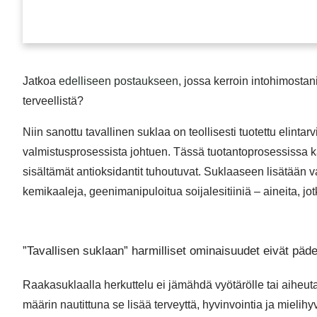
Jatkoa
edelliseen postaukseen
, jossa kerroin intohimosta
terveellistä?
Niin sanottu tavallinen suklaa on teollisesti tuotettu elinta
valmistusprosessista johtuen. Tässä tuotantoprosessissa
sisältämät antioksidantit tuhoutuvat. Suklaaseen lisätään va
kemikaaleja, geenimanipuloitua soijalesitiiniä – aineita, jot
”Tavallisen suklaan” harmilliset ominaisuudet eivät pä
Raakasuklaalla herkuttelu ei jämähdä vyötärölle tai aiheu
määrin nautittuna se lisää terveyttä, hyvinvointia ja mielihy