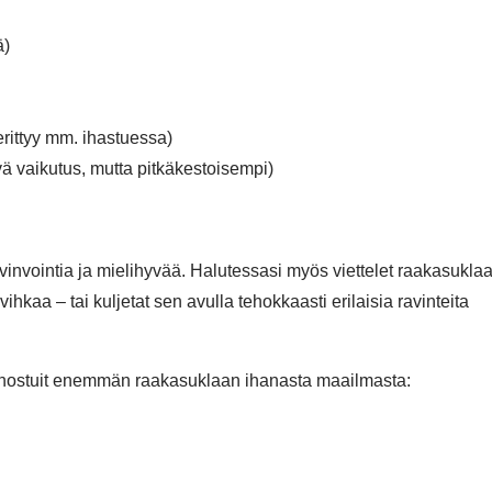
ä)
 erittyy mm. ihastuessa)
ävä vaikutus, mutta pitkäkestoisempi)
vinvointia ja mielihyvää. Halutessasi myös viettelet raakasuklaa
kaa – tai kuljetat sen avulla tehokkaasti erilaisia ravinteita
nnostuit enemmän raakasuklaan ihanasta maailmasta: