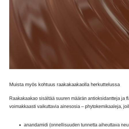
Muista myös kohtuus raakakaakaolla herkuttelussa
Raakakaakao sisältää suuren määrän antioksidantteja ja fl
voimakkaasti vaikuttavia ainesosia – phytokemikaaleja, jo
anandamidi (onnellisuuden tunnetta aiheuttava neur