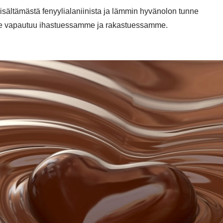
isältämästä fenyylialaniinista ja lämmin hyvänolon tunne
me vapautuu ihastuessamme ja rakastuessamme.