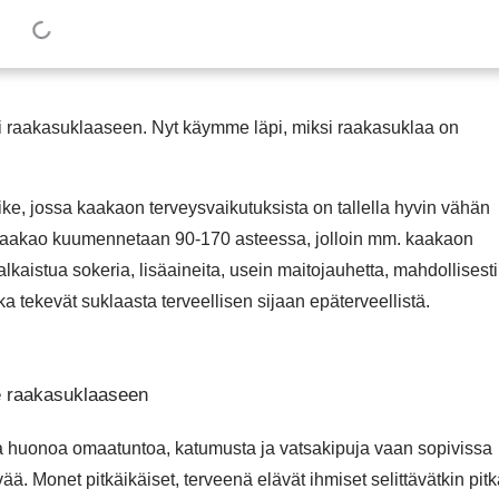
ni raakasuklaaseen. Nyt käymme läpi, miksi raakasuklaa on
rvike, jossa kaakaon terveysvaikutuksista on tallella hyvin vähän
 kaakao kuumennetaan 90-170 asteessa, jolloin mm. kaakaon
lkaistua sokeria, lisäaineita, usein maitojauhetta, mahdollisesti
ka tekevät suklaasta terveellisen sijaan epäterveellistä.
de raakasuklaaseen
ta huonoa omaatuntoa, katumusta ja vatsakipuja vaan sopivissa
vää. Monet pitkäikäiset, terveenä elävät ihmiset selittävätkin pit