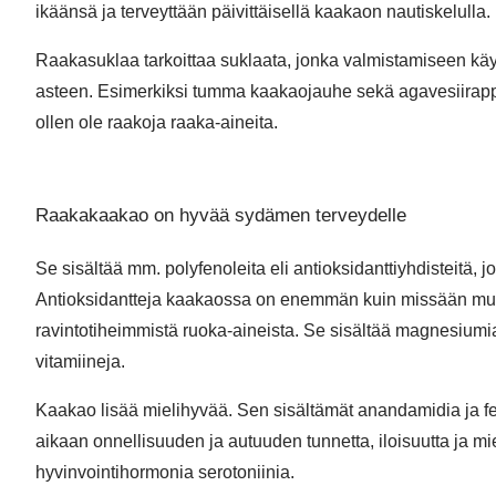
ikäänsä ja terveyttään päivittäisellä kaakaon nautiskelulla.
Raakasuklaa tarkoittaa suklaata, jonka valmistamiseen käy
asteen. Esimerkiksi tumma kaakaojauhe sekä agavesiirapp
ollen ole raakoja raaka-aineita.
Raakakaakao on hyvää sydämen terveydelle
Se sisältää mm. polyfenoleita eli antioksidanttiyhdisteitä, 
Antioksidantteja kaakaossa on enemmän kuin missään muu
ravintotiheimmistä ruoka-aineista. Se sisältää magnesiumia
vitamiineja.
Kaakao lisää mielihyvää. Sen sisältämät anandamidia ja fen
aikaan onnellisuuden ja autuuden tunnetta, iloisuutta ja 
hyvinvointihormonia serotoniinia.