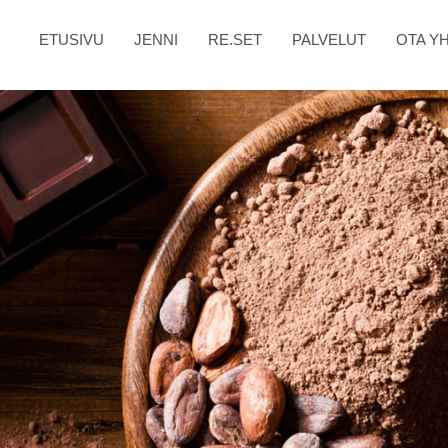
ETUSIVU
JENNI
RE.SET
PALVELUT
OTA Y