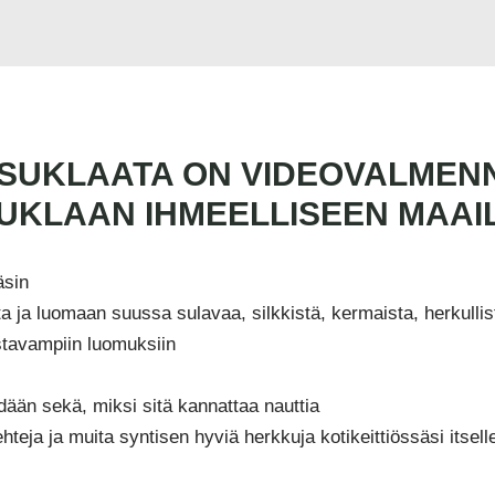
SUKLAATA ON VIDEOVALMENNU
SUKLAAN IHMEELLISEEN MAA
äsin
a ja luomaan suussa sulavaa, silkkistä, kermaista, herkullis
stavampiin luomuksiin
dään sekä, miksi sitä kannattaa nauttia
teja ja muita syntisen hyviä herkkuja kotikeittiössäsi itselles