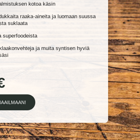
almistuksen kotoa käsin
dukkaita raaka-aineita ja luomaan suussa
sta suklaata
oa superfoodeista
klaakonvehteja ja muita syntisen hyviä
säsi
€
MAAILMAAN!