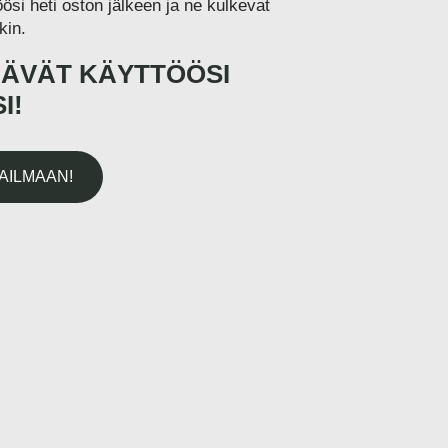
öösi heti oston jälkeen ja ne kulkevat
kin.
ÄÄVÄT KÄYTTÖÖSI
I!
AILMAAN!