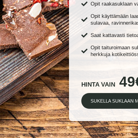
Opit raakasuklaan v
Opit käyttämään laa
sulavaa, ravinnerika
Saat kattavasti tiet
Opit taituroimaan su
herkkuja kotikeittiös
49
HINTA VAIN
SUKELLA SUKLAAN 