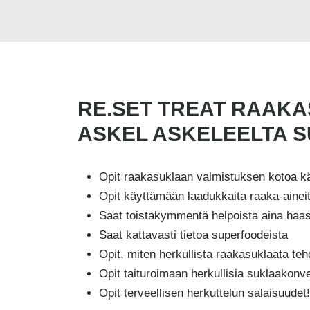
RE.SET TREAT RAAKA
ASKEL ASKELEELTA 
Opit raakasuklaan valmistuksen kotoa k
Opit käyttämään laadukkaita raaka-aineit
Saat toistakymmentä helpoista aina haa
Saat kattavasti tietoa superfoodeista
Opit, miten herkullista raakasuklaata teh
Opit taituroimaan herkullisia suklaakonveh
Opit terveellisen herkuttelun salaisuudet!