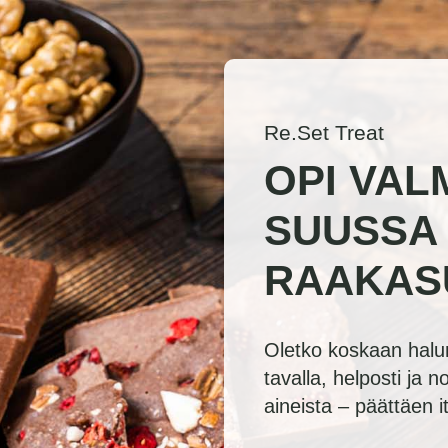
Re.Set Treat
OPI VAL
SUUSSA
RAAKAS
Oletko koskaan halun
tavalla, helposti ja n
aineista – päättäen i