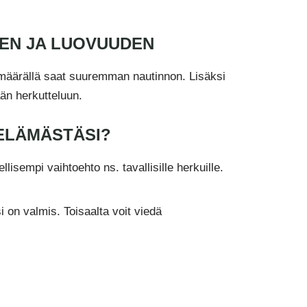
DEN JA LUOVUUDEN
määrällä saat suuremman nautinnon. Lisäksi
ään herkutteluun.
 ELÄMÄSTÄSI?
isempi vaihtoehto ns. tavallisille herkuille.
i on valmis. Toisaalta voit viedä