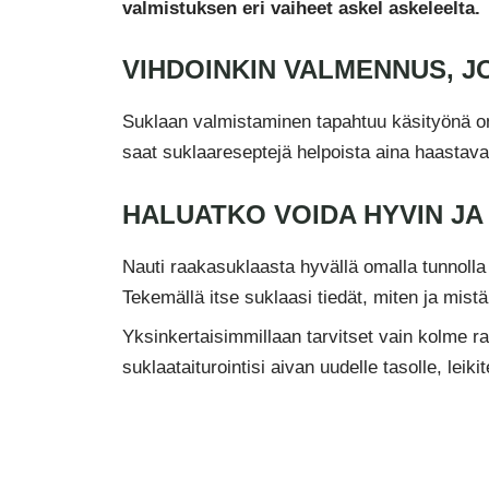
valmistuksen eri vaiheet askel askeleelta.
VIHDOINKIN VALMENNUS, 
Suklaan valmistaminen tapahtuu käsityönä o
saat suklaareseptejä helpoista aina haastava
HALUATKO VOIDA HYVIN JA
Nauti raakasuklaasta hyvällä omalla tunnolla j
Tekemällä itse suklaasi tiedät, miten ja mistä
Yksinkertaisimmillaan tarvitset vain kolme ra
suklaataiturointisi aivan uudelle tasolle, leikit