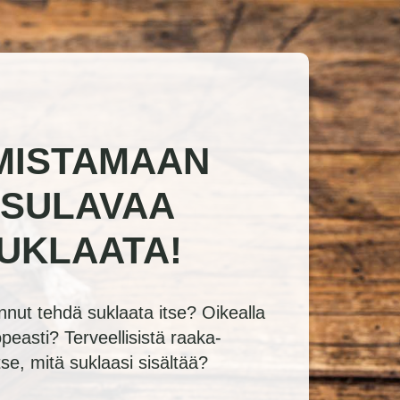
MISTAMAAN
 SULAVAA
UKLAATA!
nut tehdä suklaata itse? Oikealla
opeasti? Terveellisistä raaka-
tse, mitä suklaasi sisältää?