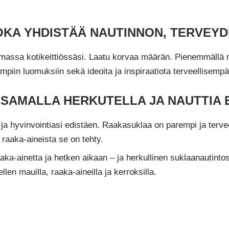
JOKA YHDISTÄÄ NAUTINNON, TERVEY
massa kotikeittiössäsi. Laatu korvaa määrän. Pienemmällä 
mpiin luomuksiin sekä ideoita ja inspiraatiota terveellisemp
 SAMALLA HERKUTELLA JA NAUTTIA
a hyvinvointiasi edistäen. Raakasuklaa on parempi ja terveell
 raaka-aineista se on tehty.
aka-ainetta ja hetken aikaan – ja herkullinen suklaanautintos
ellen mauilla, raaka-aineilla ja kerroksilla.