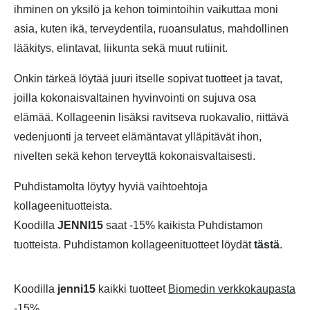
ihminen on yksilö ja kehon toimintoihin vaikuttaa moni
asia, kuten ikä, terveydentila, ruoansulatus, mahdollinen
lääkitys, elintavat, liikunta sekä muut rutiinit.
Onkin tärkeä löytää juuri itselle sopivat tuotteet ja tavat,
joilla kokonaisvaltainen hyvinvointi on sujuva osa
elämää. Kollageenin lisäksi ravitseva ruokavalio, riittävä
vedenjuonti ja terveet elämäntavat ylläpitävät ihon,
nivelten sekä kehon terveyttä kokonaisvaltaisesti.
Puhdistamolta löytyy hyviä vaihtoehtoja
kollageenituotteista.
Koodilla
JENNI15
saat -15% kaikista Puhdistamon
tuotteista. Puhdistamon kollageenituotteet löydät
tästä
.
Koodilla
jenni15
kaikki tuotteet
Biomedin verkkokaupasta
-15%