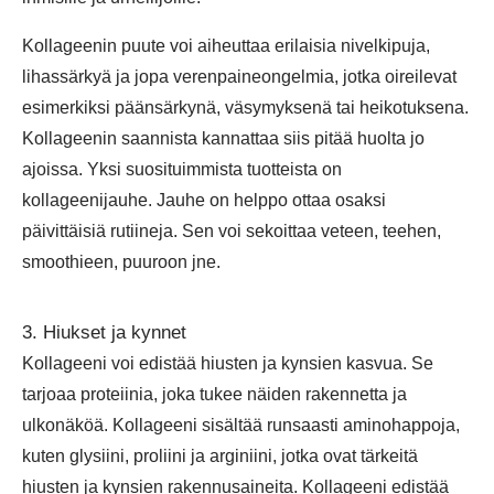
Kollageenin puute voi aiheuttaa erilaisia nivelkipuja,
lihassärkyä ja jopa verenpaineongelmia, jotka oireilevat
esimerkiksi päänsärkynä, väsymyksenä tai heikotuksena.
Kollageenin saannista kannattaa siis pitää huolta jo
ajoissa. Yksi suosituimmista tuotteista on
kollageenijauhe. Jauhe on helppo ottaa osaksi
päivittäisiä rutiineja. Sen voi sekoittaa veteen, teehen,
smoothieen, puuroon jne.
3. Hiukset ja kynnet
Kollageeni voi edistää hiusten ja kynsien kasvua. Se
tarjoaa proteiinia, joka tukee näiden rakennetta ja
ulkonäköä. Kollageeni sisältää runsaasti aminohappoja,
kuten glysiini, proliini ja arginiini, jotka ovat tärkeitä
hiusten ja kynsien rakennusaineita. Kollageeni edistää