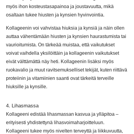
myös ihon kosteustasapainoa ja joustavuutta, mikä
osaltaan tukee hiusten ja kynsien hyvinvointia.
Kollageenin voi vahvistaa hiuksia ja kynsiä ja näin ollen
auttaa vähentämään hiusten ja kynsien haurastumista tai
vaurioitumista. On tärkeää muistaa, että vaikutukset
voivat vaihdella yksilöittäin ja kollageenin vaikutukset
eivät välttämättä näy heti. Kollageenin lisäksi myös
ruokavalio ja muut ravitsemukselliset tekijät, kuten riittävä
proteiinin ja vitamiinien saanti ovat tärkeitä terveille
hiuksille ja kynsille.
4. Lihasmassa
Kollageeni edistää lihasmassan kasvua ja ylläpitoa –
erityisesti yhdistettynä lihasvoimaharjoitteluun.
Kollageeni tukee myös nivelten terveyttä ja liikkuvuutta,