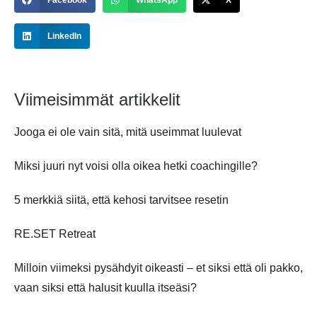
Facebook
WhatsApp
X
LinkedIn
Viimeisimmät artikkelit
Jooga ei ole vain sitä, mitä useimmat luulevat
Miksi juuri nyt voisi olla oikea hetki coachingille?
5 merkkiä siitä, että kehosi tarvitsee resetin
RE.SET Retreat
Milloin viimeksi pysähdyit oikeasti – et siksi että oli pakko,
vaan siksi että halusit kuulla itseäsi?