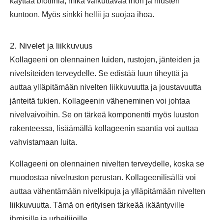
käyttää biotiinia, mikä vaikuttavaa ihon ja hiusten
kuntoon. Myös sinkki hellii ja suojaa ihoa.
2. Nivelet ja liikkuvuus
Kollageeni on olennainen luiden, rustojen, jänteiden ja
nivelsiteiden terveydelle. Se edistää luun tiheyttä ja
auttaa ylläpitämään nivelten liikkuvuutta ja joustavuutta
jänteitä tukien. Kollageenin väheneminen voi johtaa
nivelvaivoihin. Se on tärkeä komponentti myös luuston
rakenteessa, lisäämällä kollageenin saantia voi auttaa
vahvistamaan luita.
Kollageeni on olennainen nivelten terveydelle, koska se
muodostaa nivelruston perustan. Kollageenilisällä voi
auttaa vähentämään nivelkipuja ja ylläpitämään nivelten
liikkuvuutta. Tämä on erityisen tärkeää ikääntyville
ihmisille ja urheilijoille.