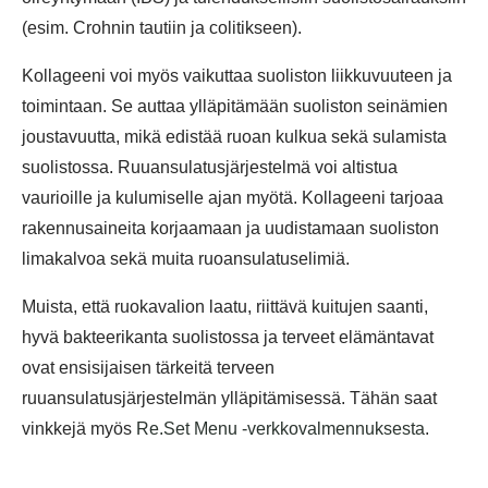
(esim. Crohnin tautiin ja colitikseen).
Kollageeni voi myös vaikuttaa suoliston liikkuvuuteen ja
toimintaan. Se auttaa ylläpitämään suoliston seinämien
joustavuutta, mikä edistää ruoan kulkua sekä sulamista
suolistossa. Ruuansulatusjärjestelmä voi altistua
vaurioille ja kulumiselle ajan myötä. Kollageeni tarjoaa
rakennusaineita korjaamaan ja uudistamaan suoliston
limakalvoa sekä muita ruoansulatuselimiä.
Muista, että ruokavalion laatu, riittävä kuitujen saanti,
hyvä bakteerikanta suolistossa ja terveet elämäntavat
ovat ensisijaisen tärkeitä terveen
ruuansulatusjärjestelmän ylläpitämisessä. Tähän saat
vinkkejä myös
Re.Set Menu -verkkovalmennuksesta
.