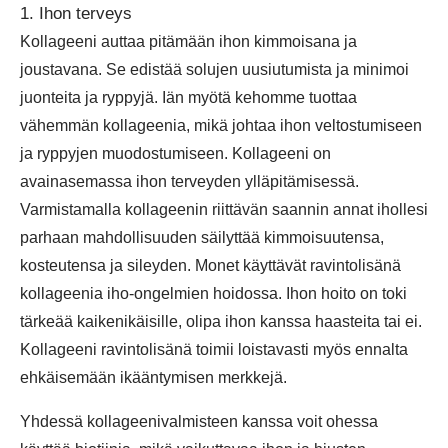
1. Ihon terveys
Kollageeni auttaa pitämään ihon kimmoisana ja
joustavana. Se edistää solujen uusiutumista ja minimoi
juonteita ja ryppyjä. Iän myötä kehomme tuottaa
vähemmän kollageenia, mikä johtaa ihon veltostumiseen
ja ryppyjen muodostumiseen. Kollageeni on
avainasemassa ihon terveyden ylläpitämisessä.
Varmistamalla kollageenin riittävän saannin annat ihollesi
parhaan mahdollisuuden säilyttää kimmoisuutensa,
kosteutensa ja sileyden. Monet käyttävät ravintolisänä
kollageenia iho-ongelmien hoidossa. Ihon hoito on toki
tärkeää kaikenikäisille, olipa ihon kanssa haasteita tai ei.
Kollageeni ravintolisänä toimii loistavasti myös ennalta
ehkäisemään ikääntymisen merkkejä.
Yhdessä kollageenivalmisteen kanssa voit ohessa