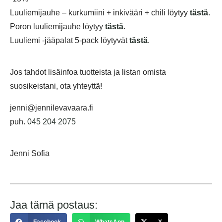
Luuliemijauhe – kurkumiini + inkivääri + chili löytyy
tästä
.
Poron luuliemijauhe löytyy
tästä
.
Luuliemi -jääpalat 5-pack löytyvät
tästä
.
Jos tahdot lisäinfoa tuotteista ja listan omista
suosikeistani, ota yhteyttä!
jenni@jennilevavaara.fi
puh.
045 204 2075
Jenni Sofia
Jaa tämä postaus: