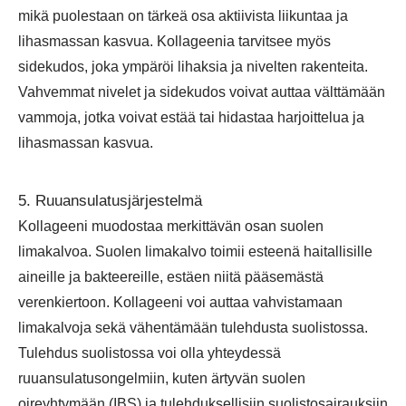
mikä puolestaan on tärkeä osa aktiivista liikuntaa ja
lihasmassan kasvua. Kollageenia tarvitsee myös
sidekudos, joka ympäröi lihaksia ja nivelten rakenteita.
Vahvemmat nivelet ja sidekudos voivat auttaa välttämään
vammoja, jotka voivat estää tai hidastaa harjoittelua ja
lihasmassan kasvua.
5. Ruuansulatusjärjestelmä
Kollageeni muodostaa merkittävän osan suolen
limakalvoa. Suolen limakalvo toimii esteenä haitallisille
aineille ja bakteereille, estäen niitä pääsemästä
verenkiertoon. Kollageeni voi auttaa vahvistamaan
limakalvoja sekä vähentämään tulehdusta suolistossa.
Tulehdus suolistossa voi olla yhteydessä
ruuansulatusongelmiin, kuten ärtyvän suolen
oireyhtymään (IBS) ja tulehduksellisiin suolistosairauksiin