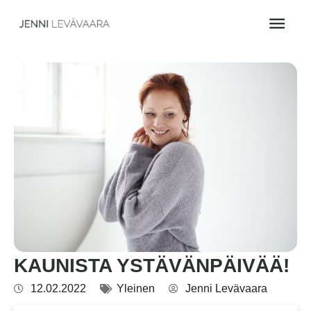
Siirry
Pääv
sisältöön
KAUNISTA YSTÄVÄNPÄIVÄÄ!
12.02.2022
Yleinen
Jenni Levävaara