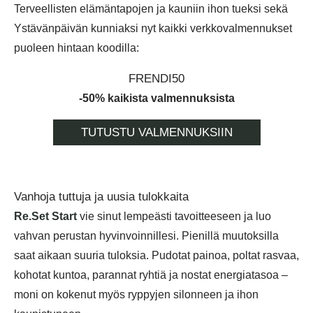
Terveellisten elämäntapojen ja kauniin ihon tueksi sekä
Ystävänpäivän kunniaksi nyt kaikki verkkovalmennukset
puoleen hintaan koodilla:
FRENDI50
-50% kaikista valmennuksista
TUTUSTU VALMENNUKSIIN
Vanhoja tuttuja ja uusia tulokkaita
Re.Set Start
vie sinut lempeästi tavoitteeseen ja luo
vahvan perustan hyvinvoinnillesi. Pienillä muutoksilla
saat aikaan suuria tuloksia. Pudotat painoa, poltat rasvaa,
kohotat kuntoa, parannat ryhtiä ja nostat energiatasoa –
moni on kokenut myös ryppyjen silonneen ja ihon