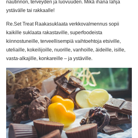
nautinnon, terveyden ja luovuuden. Mikä ihana lahja
ystävälle tai rakkaalle!
Re.Set Treat Raakasuklaata verkkovalmennus sopii
kaikille suklaata rakastaville, superfoodeista
kiinnostuneille, terveellisempiä vaihtoehtoja etsiville,
uteliaille, kokeilijoille, nuorille, vanhoille, äideille, isille,
vasta-alkajille, konkareille – ja ystäville.