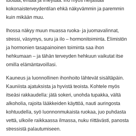
tuottaa, erittää ja imeyttää. Iho myös heijastaa
kokonaisterveydentilan ehkä näkyvämmin ja paremmin
kuin mikään muu.
Ihossa näkyy muun muassa ruoka- ja juomavalinnat,
stressi, väsymys, suru ja ilo – hormonitoiminta. Elimistön
ja hormonien tasapainoinen toiminta saa ihon
hehkumaan – ja tähän terveyden hehkuun vaikutat itse
omilla elämäntavoillasi.
Kauneus ja luonnollinen ihonhoito lähtevät sisältäpäin.
Kauniista ajatuksista ja hyvistä teoista. Kohtele myös
itseäsi rakkaudella: jätä sokeri, unohda tupakka, vältä
alkoholia, rajoita lääkkeiden käyttöä, nauti auringosta
kohtuudella, syö luonnonmukaista ruokaa, juo puhdasta
vettä, ulkoile raikkaassa ilmassa, nuku riittävästi, panosta
stressistä palautumiseen.