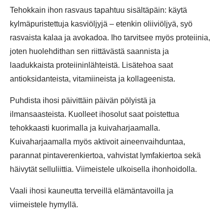
Tehokkain ihon rasvaus tapahtuu sisältäpäin: käytä
kylmäpuristettuja kasviöljyjä – etenkin oliiviöljyä, syö
rasvaista kalaa ja avokadoa. Iho tarvitsee myös proteiinia,
joten huolehdithan sen riittävästä saannista ja
laadukkaista proteiininlähteistä. Lisätehoa saat
antioksidanteista, vitamiineista ja kollageenista.
Puhdista ihosi päivittäin päivän pölyistä ja
ilmansaasteista. Kuolleet ihosolut saat poistettua
tehokkaasti kuorimalla ja kuivaharjaamalla.
Kuivaharjaamalla myös aktivoit aineenvaihduntaa,
parannat pintaverenkiertoa, vahvistat lymfakiertoa sekä
häivytät selluliittia. Viimeistele ulkoisella ihonhoidolla.
Vaali ihosi kauneutta terveillä elämäntavoilla ja
viimeistele hymyllä.