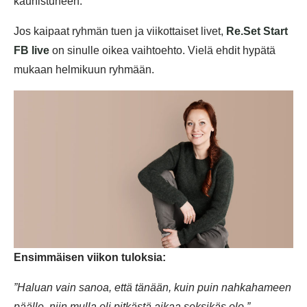
kaunistuneen.
Jos kaipaat ryhmän tuen ja viikottaiset livet,
Re.Set Start
FB live
on sinulle oikea vaihtoehto. Vielä ehdit hypätä
mukaan helmikuun ryhmään.
Ensimmäisen viikon tuloksia:
”Haluan vain sanoa, että tänään, kuin puin nahkahameen
päälle, niin mulla oli pitkästä aikaa seksikäs olo.”