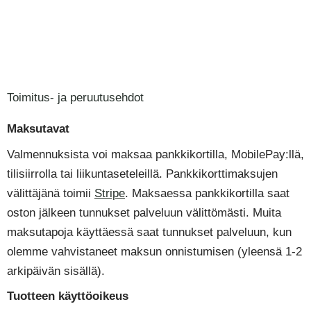
Siirry
sisältöön
Toimitus- ja peruutusehdot
Maksutavat
Valmennuksista voi maksaa pankkikortilla, MobilePay:llä,
tilisiirrolla tai liikuntaseteleillä. Pankkikorttimaksujen
välittäjänä toimii
Stripe
. Maksaessa pankkikortilla saat
oston jälkeen tunnukset palveluun välittömästi. Muita
maksutapoja käyttäessä saat tunnukset palveluun, kun
olemme vahvistaneet maksun onnistumisen (yleensä 1-2
arkipäivän sisällä).
Tuotteen käyttöoikeus