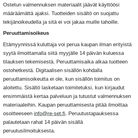
Ostetun valmennuksen materiaalit jäävät käyttöösi
määräämättä ajaksi. Tuotteiden sisältö on suojattu
tekijänoikeudella ja sitä ei voi jakaa muille tahoille.
Pe­ruut­ta­mi­soi­keus
Etämyynnissä kuluttaja voi perua kaupan ilman erityistä
syytä ilmoittamalla siitä myyjälle 14 päivän kuluessa
tilauksen tekemisestä. Peruuttamisaika alkaa tuotteen
ostohetkestä. Digitaalisen sisällön kohdalla
peruuttamisoikeutta ei ole, kun sisällön toimitus on
aloitettu. Sisältö lasketaan toimitetuksi, kun kirjaudut
ensimmäistä kertaa palveluun ja tutustut valmennuksen
materiaaleihin. Kaupan peruuttamisesta pitää ilmoittaa
osoitteeseen
info@re-set.fi
. Peruutustapauksessa
palautetaan rahat 14 päivän sisällä
peruutusilmoituksesta.