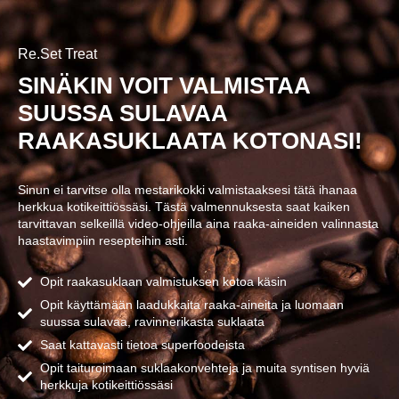
Siirry
sisältöön
Re.Set Treat
SINÄKIN VOIT VALMISTAA
SUUSSA SULAVAA
RAAKASUKLAATA KOTONASI!
Sinun ei tarvitse olla mestarikokki valmistaaksesi tätä ihanaa
herkkua kotikeittiössäsi. Tästä valmennuksesta saat kaiken
tarvittavan selkeillä video-ohjeilla aina raaka-aineiden valinnasta
haastavimpiin resepteihin asti.
Opit raakasuklaan valmistuksen kotoa käsin
Opit käyttämään laadukkaita raaka-aineita ja luomaan
suussa sulavaa, ravinnerikasta suklaata
Saat kattavasti tietoa superfoodeista
Opit taituroimaan suklaakonvehteja ja muita syntisen hyviä
herkkuja kotikeittiössäsi