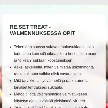
RE.SET TREAT -
VALMENNUKSESSA OPIT
Tekemään suussa sulavaa raakasuklaata, joka
todella on kuin sitä oikeaa kera herkullisen maun
ja ”oikean” suklaan koostumuksen.
Askel askeleelta, miten valmistaa uskomatonta
raakasuklaata vaikka olisit vasta-alkaja.
Mitä tarvikkeita, työvälineitä ja raaka-aineita
tarvitset tehdäksesi suklaata.
Metodit, jotta voit minimoida valmistukseen
käytetyn ajan ja välttää yleisimmät virheet.
Tietoa yksittäisistä raaka-aineista, joita haluat