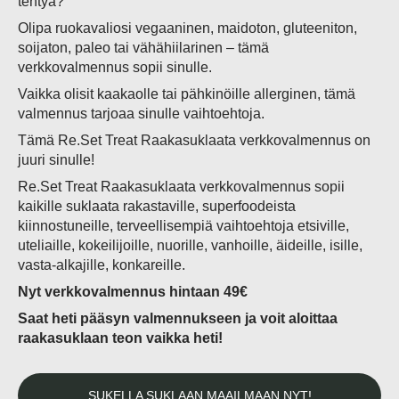
tehtyä?
Olipa ruokavaliosi vegaaninen, maidoton, gluteeniton,
soijaton, paleo tai vähähiilarinen – tämä
verkkovalmennus sopii sinulle.
Vaikka olisit kaakaolle tai pähkinöille allerginen, tämä
valmennus tarjoaa sinulle vaihtoehtoja.
Tämä Re.Set Treat Raakasuklaata verkkovalmennus on
juuri sinulle!
Re.Set Treat Raakasuklaata verkkovalmennus sopii
kaikille suklaata rakastaville, superfoodeista
kiinnostuneille, terveellisempiä vaihtoehtoja etsiville,
uteliaille, kokeilijoille, nuorille, vanhoille, äideille, isille,
vasta-alkajille, konkareille.
Nyt verkkovalmennus hintaan 49€
Saat heti pääsyn valmennukseen ja voit aloittaa
raakasuklaan teon vaikka heti!
SUKELLA SUKLAAN MAAILMAAN NYT!