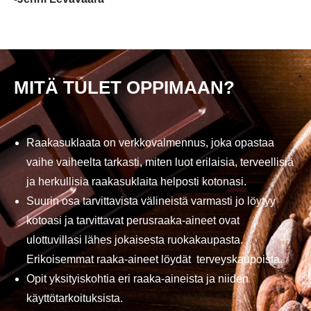
MITÄ TULET OPPIMAAN?
Raakasuklaata on verkkovalmennus, joka opastaa
vaihe vaiheelta tarkasti, miten luot erilaisia, terveellisiä
ja herkullisia raakasuklaita helposti kotonasi.
Suurin osa tarvittavista välineistä varmasti jo löytyy
kotoasi ja tarvittavat perusraaka-aineet ovat
ulottuvillasi lähes jokaisesta ruokakaupasta.
Erikoisemmat raaka-aineet löydät
terveyskaupoista.
Opit yksityiskohtia eri raaka-aineista ja niiden
käyttötarkoituksista.