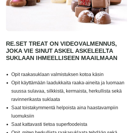
RE.SET TREAT ON VIDEOVALMENNUS,
JOKA VIE SINUT ASKEL ASKELEELTA
SUKLAAN IHMEELLISEEN MAAILMAAN
Opit raakasuklaan valmistuksen kotoa käsin
Opit käyttämään laadukkaita raaka-aineita ja luomaan
suussa sulavaa, silkkistä, kermaista, herkullista sekä
ravinnerikasta suklaata
Saat toistakymmentä helpoista aina haastavampiin
luomuksiin
Saat kattavasti tietoa superfoodeista
Opit, miten herkullista raakasuklaata tehdään sekä,