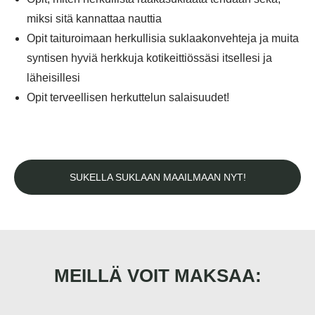
miksi sitä kannattaa nauttia
Opit taituroimaan herkullisia suklaakonvehteja ja muita
syntisen hyviä herkkuja kotikeittiössäsi itsellesi ja
läheisillesi
Opit terveellisen herkuttelun salaisuudet!
SUKELLA SUKLAAN MAAILMAAN NYT!
MEILLÄ VOIT MAKSAA: