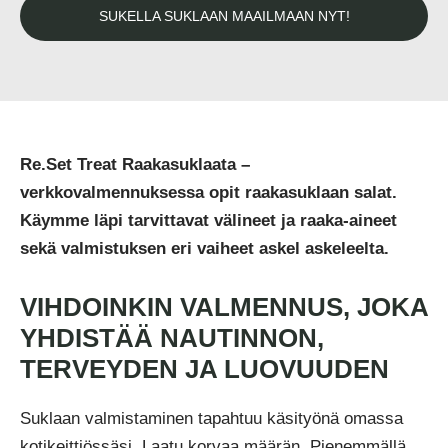
SUKELLA SUKLAAN MAAILMAAN NYT!
Re.Set Treat Raakasuklaata –
verkkovalmennuksessa opit raakasuklaan salat.
Käymme läpi tarvittavat välineet ja raaka-aineet
sekä valmistuksen eri vaiheet askel askeleelta.
VIHDOINKIN VALMENNUS, JOKA
YHDISTÄÄ NAUTINNON,
TERVEYDEN JA LUOVUUDEN
Suklaan valmistaminen tapahtuu käsityönä omassa
kotikeittiössäsi. Laatu korvaa määrän. Pienemmällä