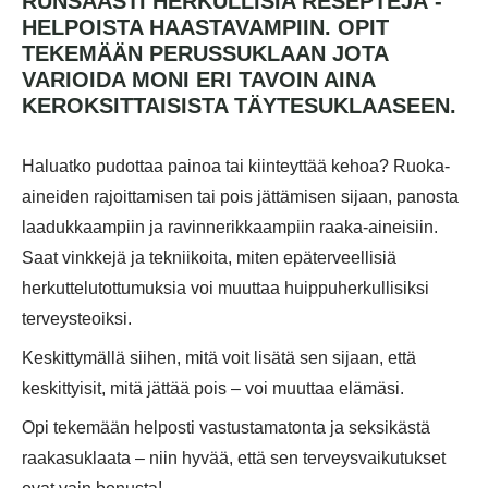
RUNSAASTI HERKULLISIA RESEPTEJÄ -
HELPOISTA HAASTAVAMPIIN. OPIT
TEKEMÄÄN PERUSSUKLAAN JOTA
VARIOIDA MONI ERI TAVOIN AINA
KEROKSITTAISISTA TÄYTESUKLAASEEN.
Haluatko pudottaa painoa tai kiinteyttää kehoa? Ruoka-
aineiden rajoittamisen tai pois jättämisen sijaan, panosta
laadukkaampiin ja ravinnerikkaampiin raaka-aineisiin.
Saat vinkkejä ja tekniikoita, miten epäterveellisiä
herkuttelutottumuksia voi muuttaa huippuherkullisiksi
terveysteoiksi.
Keskittymällä siihen, mitä voit lisätä sen sijaan, että
keskittyisit, mitä jättää pois – voi muuttaa elämäsi.
Opi tekemään helposti vastustamatonta ja seksikästä
raakasuklaata – niin hyvää, että sen terveysvaikutukset