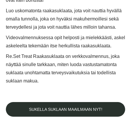
ovat vain bonusta!
Luo uskomatonta raakasuklaata, jota voit nauttia hyvällä
omalla tunnolla, joka on hyväksi makuhermoillesi sekä
terveydellesi ja jota voit nauttia lähes milloin tahansa.
Videovalmennuksessa opit helposti ja mielekkäästi, askel
askeleelta tekemään itse herkullista raakasuklaata.
Re.Set Treat Raakasuklaata on verkkovalmennus, joka
näyttää sinulle tarkkaan, miten luoda vastustamatonta
suklaata unohtamatta terveysvaikutuksia tai todellista
suklaan makua.
SUKELLA SUKLAAN MAAILMAAN NYT!