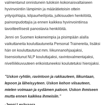
valmentanut onnistunein tuloksin kokonaisvaltaiseen
hyvinvointiin lämpimin ja määrätietoisin ottein
yritysjohtajia, kilpaurheilijoita, julkisuuden henkilöitä,
painonpudottajia ja ennen kaikkea hyvinvointiinsa
tavoitteellisesti panostavia henkilöitä.
Jenni on Suomen kokeneimpia ja pisimpään alalla
vaikuttaneita kouluttautuneita Personal Trainereita, lisäksi
hän on kouluttautunut mm. liikunnanohjaajaksi,
lisensioitunut NLP kouluttajaksi, ravintovalmentajaksi,
nivelliikkuvuuteen erikoistuneeksi koulutetuksi hierojaksi.
”Uskon ryhtiin, ravintoon ja rakkauteen, liikuntaan,
lepoon ja läheisyyteen. Uskon kehon
viisauteen,
mielen voimaan ja sydämen paloon. Uskon ihmiseen
mutta ennen kaikkea ihmeisiin.”
-Jenni Levävaara