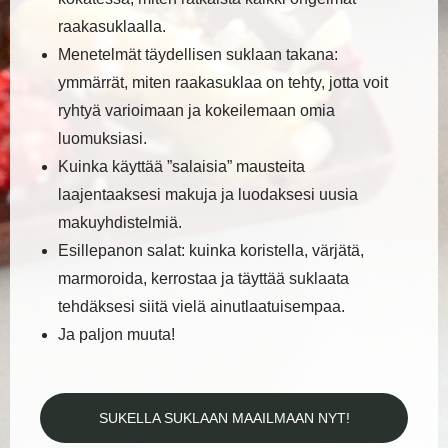
raakasuklaalla.
Menetelmät täydellisen suklaan takana:
ymmärrät, miten raakasuklaa on
tehty, jotta voit
ryhtyä varioimaan ja kokeilemaan omia
luomuksiasi.
Kuinka käyttää ”salaisia” mausteita
laajentaaksesi makuja ja luodaksesi uusia
makuyhdistelmiä.
Esillepanon salat: kuinka koristella, värjätä,
marmoroida, kerrostaa ja täyttää suklaata
tehdäksesi siitä vielä ainutlaatuisempaa.
Ja paljon muuta!
SUKELLA SUKLAAN MAAILMAAN NYT!