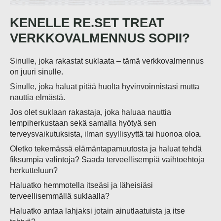
KENELLE RE.SET TREAT
VERKKOVALMENNUS SOPII?
Sinulle, joka rakastat suklaata – tämä verkkovalmennus
on juuri sinulle.
Sinulle, joka haluat pitää huolta hyvinvoinnistasi mutta
nauttia elmästä.
Jos olet suklaan rakastaja, joka haluaa nauttia
lempiherkustaan sekä samalla hyötyä sen
terveysvaikutuksista, ilman syyllisyyttä tai huonoa oloa.
Oletko tekemässä elämäntapamuutosta ja haluat tehdä
fiksumpia valintoja? Saada terveellisempiä vaihtoehtoja
herkutteluun?
Haluatko hemmotella itseäsi ja läheisiäsi
terveellisemmällä suklaalla?
Haluatko antaa lahjaksi jotain ainutlaatuista ja itse