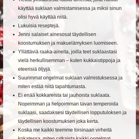
käyttää suklaan valmistamisessa ja miksi sinun
olisi hyvä käyttää niitä.
Lukuisia reseptejä.
Jenni salaiset ainesosat täydellisen
koostumuksen ja makuelämyksen luomiseen.
Yllättäviä raaka-aineita, joilla teet suklaastasi
vielä herkullisemman – kuten kukkaistippoja ja
eteerisiä öljyjä.
Suurimmat ongelmat suklaan valmistuksessa ja
miten estää niitä tapahtumasta.
Ei enää kokkareista tai jauhoista suklaata.
Nopeimman ja helpoimman tavan temperoida
suklaasi, saadaksesi täydellisen lopputuloksen ja
täydellisen koostumuksen joka kerta.
Koska me kaikki teemme toisinaan virheitä
kokatessa, miten ratkaista kaikki ongelmat