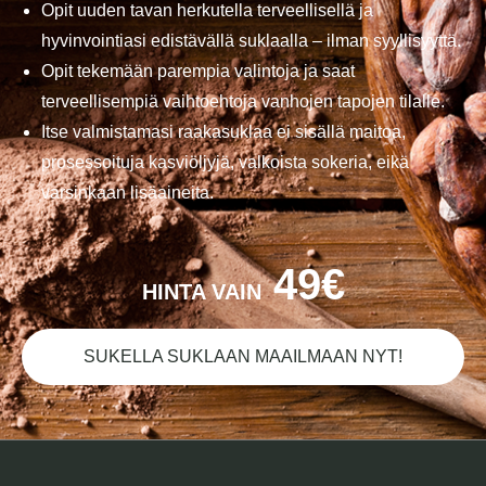
Opit uuden tavan herkutella terveellisellä ja
hyvinvointiasi edistävällä suklaalla – ilman syyllisyyttä.
Opit tekemään parempia valintoja ja saat
terveellisempiä vaihtoehtoja vanhojen tapojen tilalle.
Itse valmistamasi raakasuklaa ei sisällä maitoa,
prosessoituja kasviöljyjä, valkoista sokeria, eikä
varsinkaan lisäaineita.
49€
HINTA VAIN
SUKELLA SUKLAAN MAAILMAAN NYT!